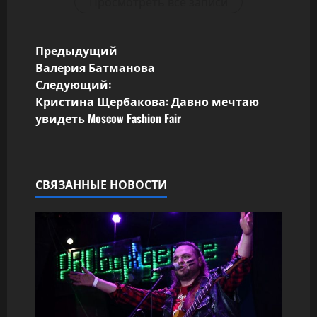
Просмотреть все записи
Н
Предыдущий
Валерия Батманова
а
Следующий:
Кристина Щербакова: Давно мечтаю
в
увидеть Moscow Fashion Fair
и
г
СВЯЗАННЫЕ НОВОСТИ
а
ц
и
я