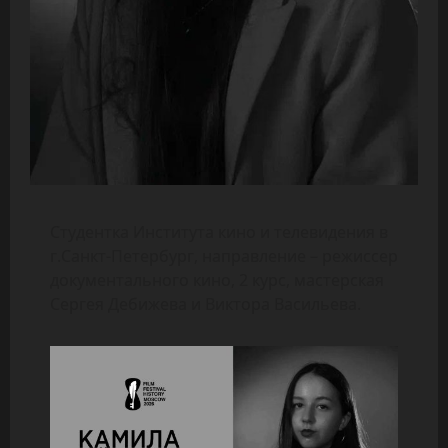
Студентка Института кино и телевидения в
г.Санкт-Петербург, направление – режиссер
документального кино, 2 курс, мастерская
Сергея Дебижева и Виктора Васильева.