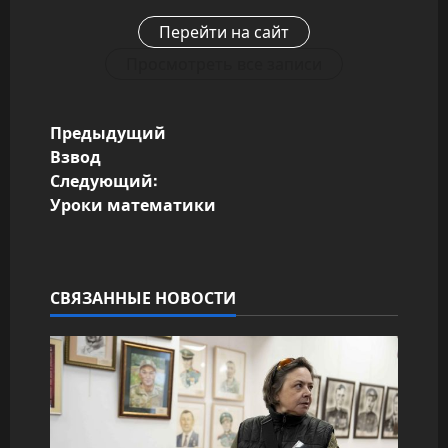
Перейти на сайт
Просмотреть все записи
Н
Предыдущий
Взвод
а
Следующий:
Уроки математики
в
и
г
СВЯЗАННЫЕ НОВОСТИ
а
ц
и