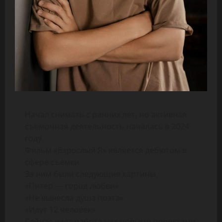
Начал снимать с ранних лет, но активная
съемочная деятельность началась в 2024
году
Фильм «Взрослый Я» является дебютом в
сфере съемки
За ним были следующие картины
«Питер — город любви»
«Не вынесла душа поэта»
«Идут 12 человек»
Сейчас идет работа над новыми проектами