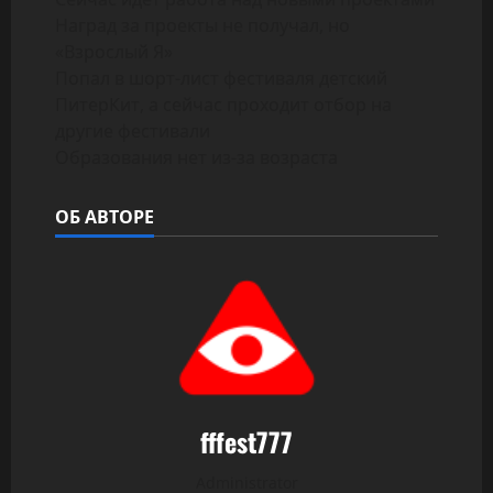
Наград за проекты не получал, но
«Взрослый Я»
Попал в шорт-лист фестиваля детский
ПитерКит, а сейчас проходит отбор на
другие фестивали
Образования нет из-за возраста
ОБ АВТОРЕ
fffest777
Administrator