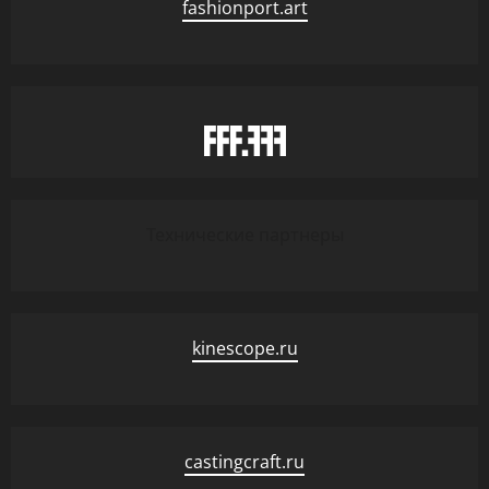
fashionport.art
Технические партнеры
kinescope.ru
castingcraft.ru