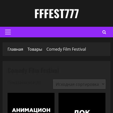
Перейти
FFFEST777
к
содержимому
Основное
меню
Главная
Товары
Comedy Film Festival
Comedy Film Festival
Показаны все (6)