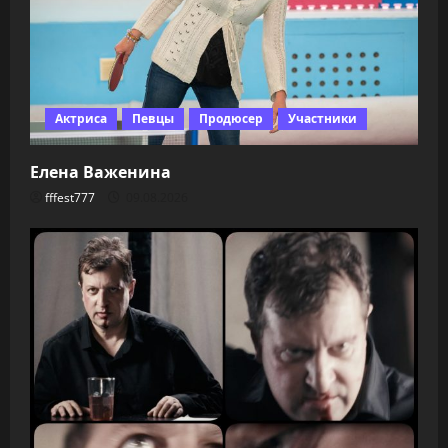
Актриса
Певцы
Продюсер
Участники
Елена Важенина
fffest777
09.08.2026