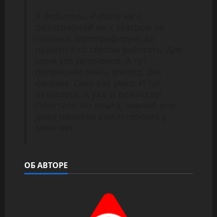
Я любитель. Работа ни с
фотографией ни с театром не
связана. Фотографирую, да
нравится со светом работать. Для
меня это увлечение. А тут
попросили снять эпизод, для
фильма. Снял как умел. И тут
оказалось, я уже и режиссёр!
Простите, но опыта, знаний или
даже навыков режиссерских у
меня нет.
ОБ АВТОРЕ