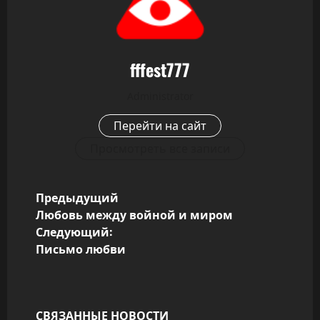
fffest777
Administrator
Перейти на сайт
Просмотреть все записи
Н
Предыдущий
Любовь между войной и миром
а
Следующий:
Письмо любви
в
и
СВЯЗАННЫЕ НОВОСТИ