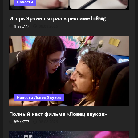
Новости
Игорь Эрзин сыграл в рекламе LuGang
fffest777
08.08.2026
Новости Ловец Звуков
Полный каст фильма «Ловец звуков»
fffest777
08.08.2026