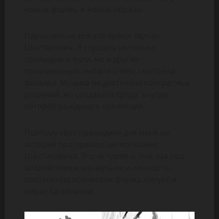
новые формы и новые образы.
Параллельно всё это время звучал
Шостакович. Я слушала не только
прелюдии и фуги, но и другие
произведения, читала о нём, смотрела
фильмы. Музыка не диктовала конкретных
решений, но создавала среду, внутри
которой рождалась коллекция.
Поэтому «Без прелюдии» для меня не
история про прямое цитирование
Шостаковича. Это история о том, как под
воздействием его музыки и личности
постепенно возникали форма, силуэт и
образ за образом.