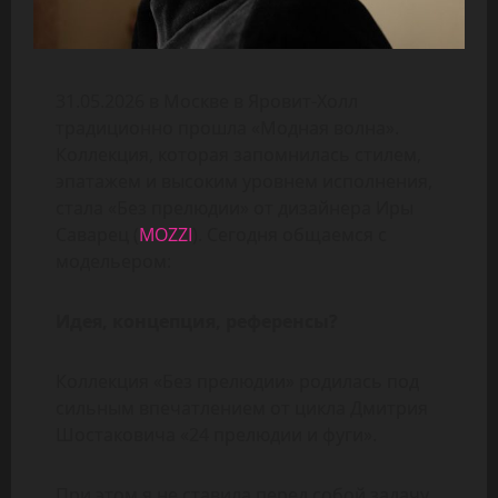
31.05.2026 в Москве в Яровит-Холл
традиционно прошла «Модная волна».
Коллекция, которая запомнилась стилем,
эпатажем и высоким уровнем исполнения,
стала «Без прелюдии» от дизайнера Иры
Саварец (
MOZZI
). Сегодня общаемся с
модельером:
Идея, концепция, референсы?
Коллекция «Без прелюдии» родилась под
сильным впечатлением от цикла Дмитрия
Шостаковича «24 прелюдии и фуги».
При этом я не ставила перед собой задачу