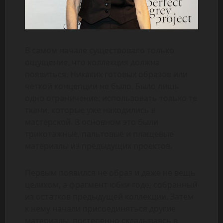
В самом начале существовало только
ощущение, что коллекция должна
появиться. Никаких готовых образов или
чёткой концепции не было. Было лишь
одно ограничение: использовать только те
ткани, которые уже находились в
мастерской. В основном это были
трикотажные, пальтовые и плащевые
материалы из предыдущих проектов.
Первым появился не образ и даже не вещь
целиком, а фрагмент юбки годе, собранный
из остатков предыдущей коллекции. Затем
к нему начали присоединяться другие
материалы, постепенно складываясь в