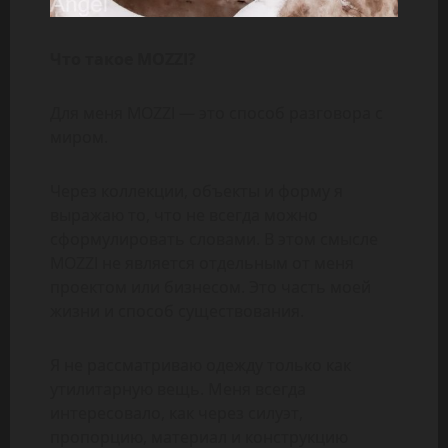
Что такое MOZZI?
Для меня MOZZI — это способ разговора с
миром.
Через коллекции, объекты и форму я
выражаю то, что не всегда можно
сформулировать словами. В этом смысле
MOZZI не является отдельным от меня
проектом или бизнесом. Это часть моей
жизни и способ существования.
Я не рассматриваю одежду только как
утилитарную вещь. Меня всегда
интересовало, как через силуэт,
пропорцию, материал и конструкцию