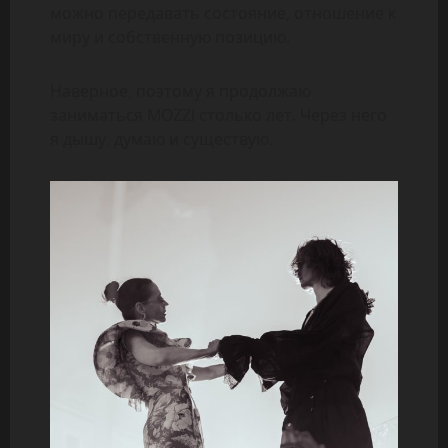
можно передавать состояние, отношение к
миру и собственную позицию.
Наверное, поэтому я продолжаю
заниматься MOZZI столько лет. Через него
я дышу, думаю и существую.