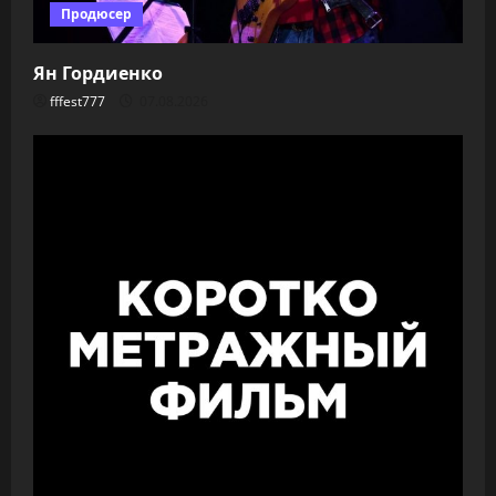
Продюсер
Ян Гордиенко
fffest777
07.08.2026