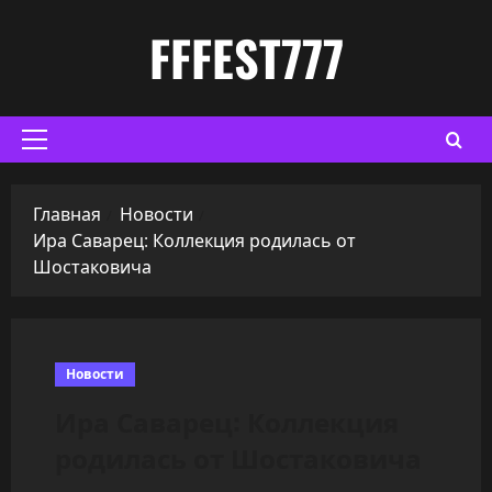
Перейти
FFFEST777
к
содержимому
Основное
меню
Главная
Новости
Ира Саварец: Коллекция родилась от
Шостаковича
Новости
Ира Саварец: Коллекция
родилась от Шостаковича