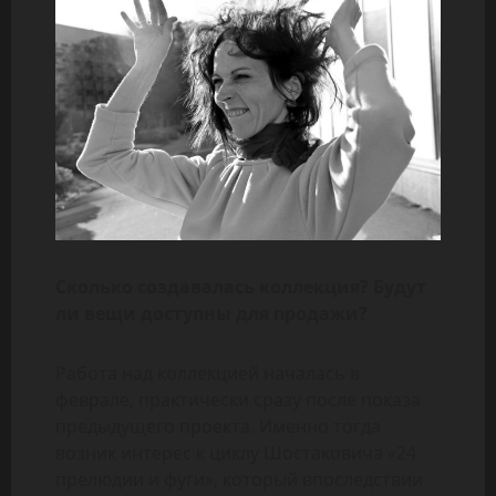
Сколько создавалась коллекция? Будут
ли вещи доступны для продажи?
Работа над коллекцией началась в
феврале, практически сразу после показа
предыдущего проекта. Именно тогда
возник интерес к циклу Шостаковича «24
прелюдии и фуги», который впоследствии