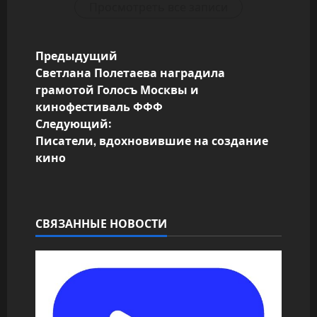
Просмотреть все записи
Н
Предыдущий
Светлана Полетаева наградила
а
грамотой Голосъ Москвы и
кинофестиваль ФФФ
в
Следующий:
Писатели, вдохновившие на создание
и
кино
г
а
СВЯЗАННЫЕ НОВОСТИ
ц
и
я