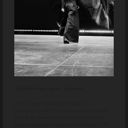
Перспективы, цели, задачи
?
Я не ставлю перед собой задачу
превращать MOZZI в большой массовый
бренд. За время работы я попробовала
разные форматы и хорошо понимаю, что