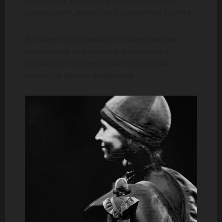
такой блок находится в продаже около
десяти дней, после чего снимается с сайта.
Для меня показ является завершением
работы над коллекцией, а продажа —
возможностью найти для отдельных
объектов своего владельца.