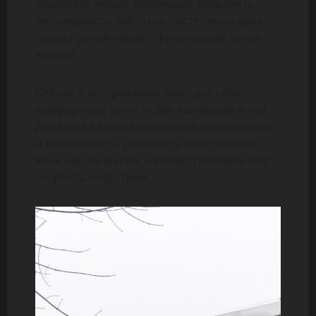
создавать новые коллекции, сохранять
регулярность работы и постепенно делать
проект устойчивым с финансовой точки
зрения.
Сейчас я по-прежнему вижу для себя
комфортный ритм — две коллекции в год.
Для меня важны дисциплина, постоянство
и возможность развивать собственный
язык шаг за шагом, не подстраиваясь под
скорость индустрии.