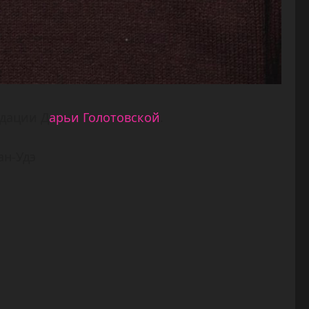
дации Д
арьи Голотовской
.
ан-Удэ