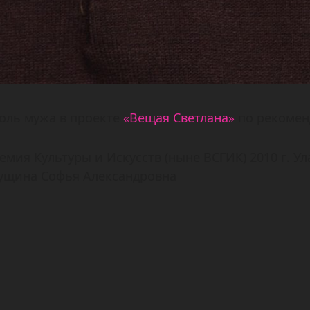
роль мужа в проекте
«Вещая Светлана»
по рекомен
мия Культуры и Искусств (ныне ВСГИК) 2010 г. Ул
ущина Софья Александровна