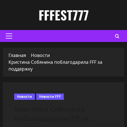
Перейти
FFFEST777
к
содержимому
Основное
меню
Главная
Новости
Кристина Собянина поблагодарила FFF за
поддержку
Новости
Новости FFF
Кристина Собянина
поблагодарила FFF за