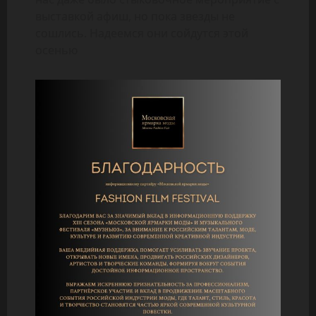
выставкой афиш, но пока звезды не
сошлись. Надеемся они сойдутся этой
осенью