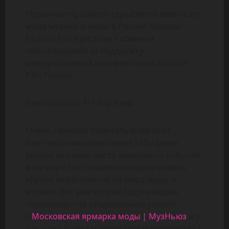
Организатор самого серьезного евента из
мира музыки и моды в России Moscow
Fashion Fair Кристина Собянина
поблагодарила за поддержку
международный кинофестиваль Fashion
Film Festival.
Event Director FFF Гор Раев:
Очень приятно получать фидбэк от
партнеров кинофестиваля ! Мы давно
вышли за рамки чисто киношного события
и по мере сил стараемся поддерживать
крутые мероприятия из мира моды и
музыки! Вот уже второй год мы ведем
переговоры по объединению усилий
с
Московская ярмарка моды | МузНьюз
и у
нас даже было стыковочное мероприятие с