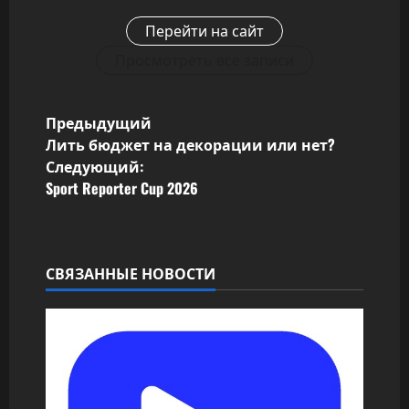
Перейти на сайт
Просмотреть все записи
Н
Предыдущий
Лить бюджет на декорации или нет?
а
Следующий:
Sport Reporter Cup 2026
в
и
г
СВЯЗАННЫЕ НОВОСТИ
а
ц
и