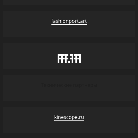
fashionport.art
Технические партнеры
kinescope.ru