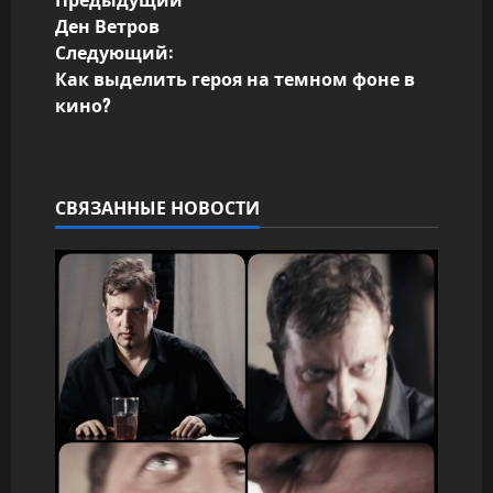
Н
Ден Ветров
а
Следующий:
Как выделить героя на темном фоне в
в
кино?
и
г
СВЯЗАННЫЕ НОВОСТИ
а
ц
и
я
з
а