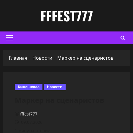
Перейти
FFFEST777
к
содержимому
Основное
меню
Главная
Новости
Маркер на сценаристов
Киношкола
Новости
Маркер на сценаристов
fffest777
09.07.2026
1 минуты чтение