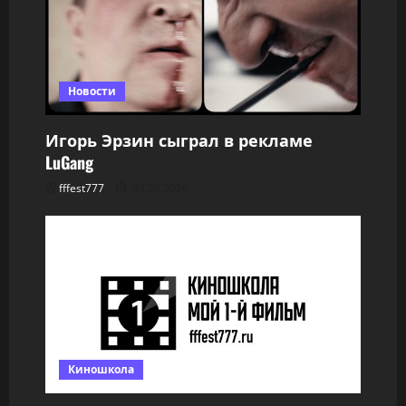
п
и
с
Новости
и
Игорь Эрзин сыграл в рекламе
LuGang
fffest777
08.08.2026
Киношкола