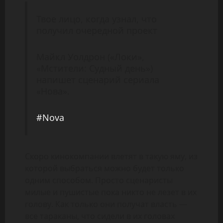
Твое лицо, когда узнал, что
получил очередной проект
Майкл Уолдрон («Локи»,
«Мстители: Судный день»)
напишет сценарий сериала
«Нова».
#Nova
Скоро кинокомпании влетят в такую яму, из
которой выбраться можно будет только
одним способом. Просто сценаристы
милые и пушистые пока никто не лезет в их
голову. Как только они получат власть —
все тараканы, что сидели в их головах