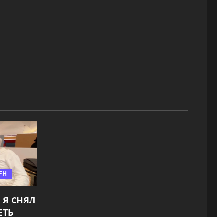
FH
 Я СНЯЛ
ЕТЬ