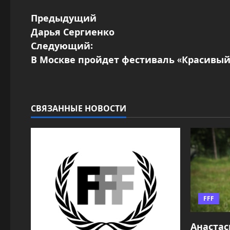
Н
Предыдущий
Дарья Сергиенко
а
Следующий:
в
В Москве пройдет фестиваль «Красивы
и
г
СВЯЗАННЫЕ НОВОСТИ
а
ц
и
я
FFF
з
Анастас