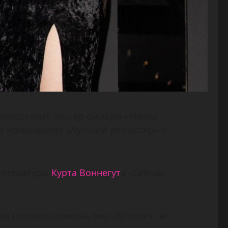
представит постер фильма «Метод
ух номинациях «Лучший режиссер» и
 литературы
Курта Воннегут
а «Сейчас
а готового помочь ему. Но стоит ли