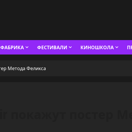
ФАБРИКА
ФЕСТИВАЛИ
КИНОШКОЛА
П
стер Метода Феликса
 Fair покажут постер