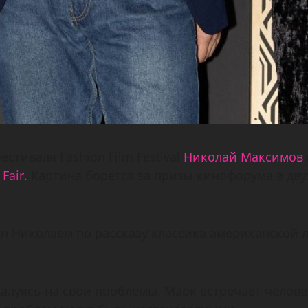
тиваля Fashion Film Festival
Николай Максимов
Fair.
Картина борется за призы кинофорума в дв
н Николаем по рассказу классика американской
алуясь на свои проблемы, Марк встречает человек