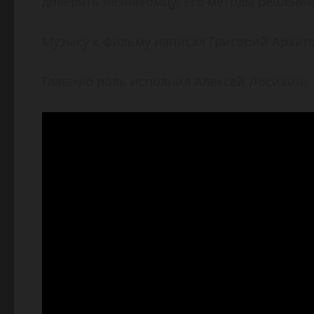
доверять незнакомцу. Его методы решения
Музыку к фильму написал Григорий Архип
Главную роль исполнил Алексей Лосихин.