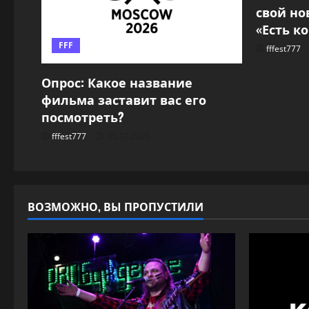
а
свой но
«Есть к
п
FFF
fffest777
и
Опрос: Какое название
с
фильма заставит вас его
посмотреть?
и
fffest777
25.12.2025
ВОЗМОЖНО, ВЫ ПРОПУСТИЛИ