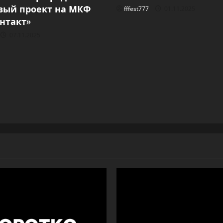
вый проект на МКФ
fffest777
01.11.2025
онтакт»
07.11.2025