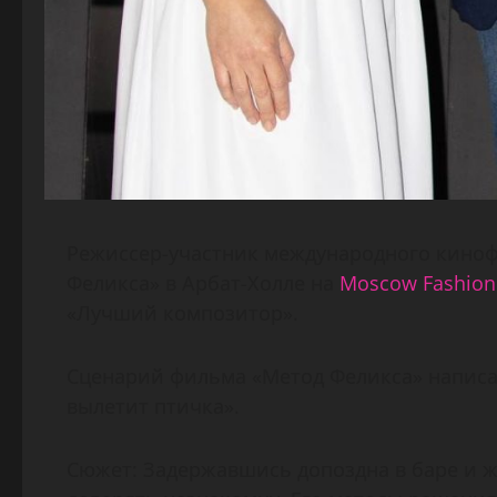
Режиссер-участник международного кинофес
Феликса» в Арбат-Холле на
Moscow Fashion 
«Лучший композитор».
Сценарий фильма «Метод Феликса» написа
вылетит птичка».
Сюжет: Задержавшись допоздна в баре и ж