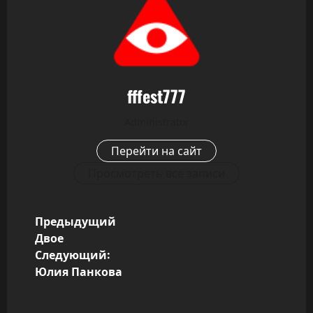
fffest777
Administrator
Перейти на сайт
Просмотреть все записи
Н
Предыдущий
Двое
а
Следующий:
Юлия Панкова
в