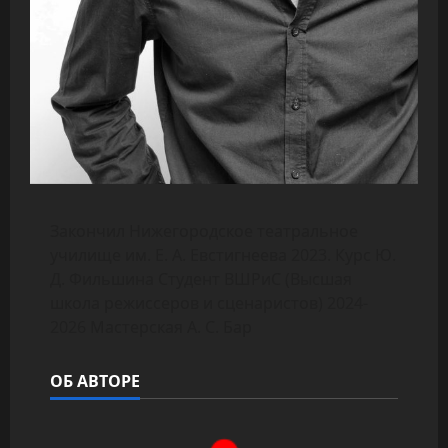
Закончил Нижегородское театральное
училище им. Е. А. Евстигнеева 2023. Курс Ю.
Д. Фильшина Студент ВШРиС (Высшая
школа режиссеров и сценаристов) 2024-
2026 Мастерская А. С. Бар
ОБ АВТОРЕ