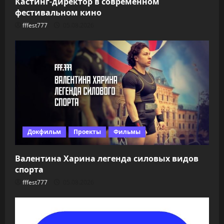
Кастинг-директор в современном
фестивальном кино
fffest777
05.08.2026
Докфильм
Проекты
Фильмы
Валентина Харина легенда силовых видов
спорта
fffest777
05.08.2026