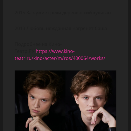
2015 За чужие грехи деревенский хулиган
2013 Любовь нежданная нагрянет Саша
Подробнее на Кино-
Театр.РУ
https://www.kino-
teatr.ru/kino/acter/m/ros/400064/works/