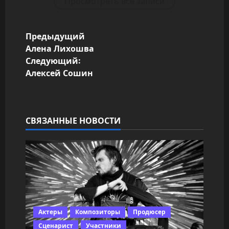
Просмотреть все записи
Н
Предыдущий
Алена Лихошва
а
Следующий:
Алексей Сошин
в
и
г
СВЯЗАННЫЕ НОВОСТИ
а
ц
и
я
Актеры
Композиторы
Продюсер
Сценарист
Участники