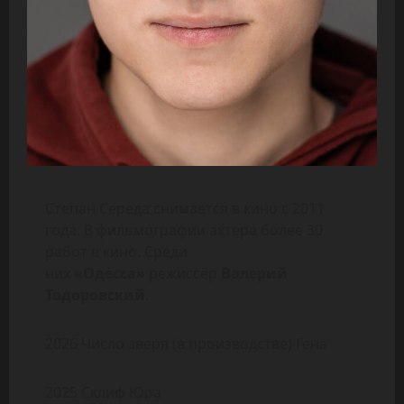
Степан Середа снимается в кино с 2011
года. В фильмографии актера более 30
работ в кино. Среди
них
«Одесса»
режиссёр
Валерий
Тодоровский
.
2026 Число зверя (в производстве) Гена
2025 Склиф Юра