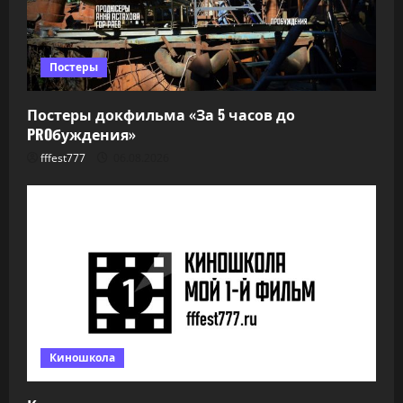
Постеры
Постеры докфильма «За 5 часов до
PROбуждения»
fffest777
06.08.2026
Киношкола