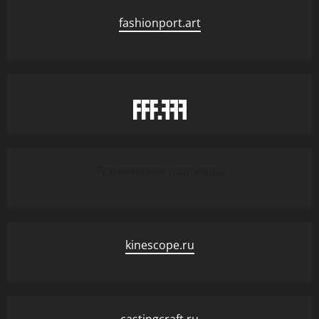
fashionport.art
Технические партнеры
kinescope.ru
castingcraft.ru