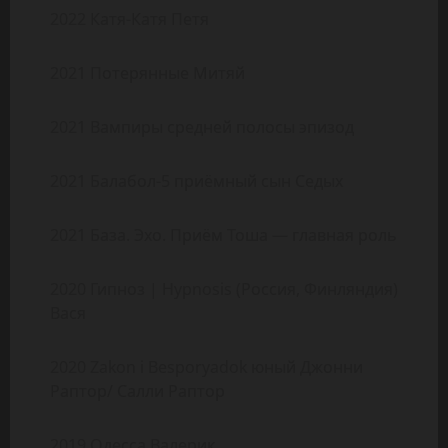
2022 Катя-Катя Петя
2021 Потерянные Митяй
2021 Вампиры средней полосы эпизод
2021 Балабол-5 приёмный сын Седых
2021 База. Эхо. Приём Тоша — главная роль
2020 Гипноз | Hypnosis (Россия, Финляндия)
Вася
2020 Zakon i Besporyadok юный Джонни
Раптор/ Салли Раптор
2019 Одесса Валерик