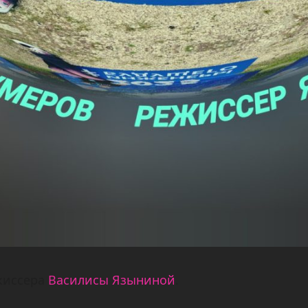
жиссера
Василисы Языниной
.