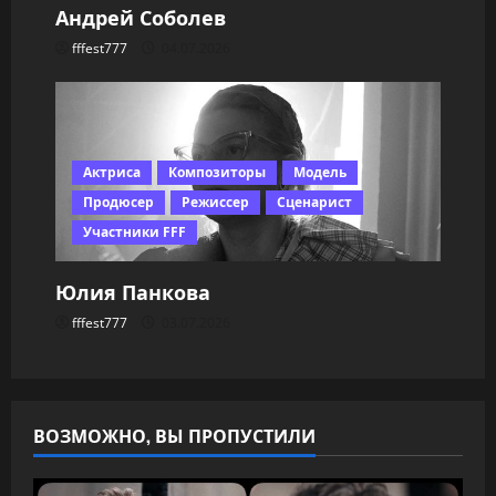
Андрей Соболев
fffest777
04.07.2026
Актриса
Композиторы
Модель
Продюсер
Режиссер
Сценарист
Участники FFF
Юлия Панкова
fffest777
03.07.2026
ВОЗМОЖНО, ВЫ ПРОПУСТИЛИ