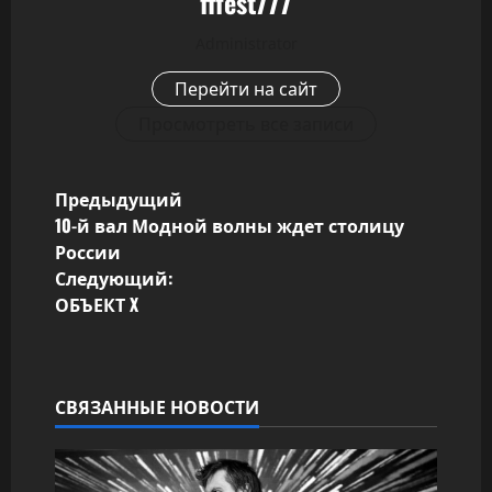
fffest777
Administrator
Перейти на сайт
Просмотреть все записи
Н
Предыдущий
10-й вал Модной волны ждет столицу
а
России
Следующий:
в
ОБЪЕКТ X
и
г
СВЯЗАННЫЕ НОВОСТИ
а
ц