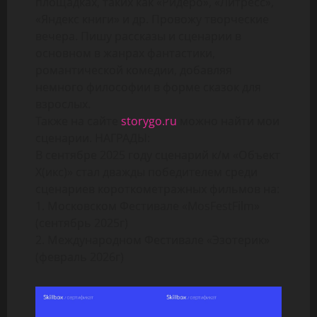
площадках, таких как «Ридеро», «Литресс»,
«Яндекс книги» и др. Провожу творческие
вечера. Пишу рассказы и сценарии в
основном в жанрах фантастики,
романтической комедии, добавляя
немного философии в форме сказок для
взрослых.
Также на сайте
storygo.ru
можно найти мои
сценарии. НАГРАДЫ:
В сентябре 2025 году сценарий к/м «Объект
Х(икс)» стал дважды победителем среди
сценариев короткометражных фильмов на:
1. Московском Фестивале «MosFestFilm»
(сентябрь 2025г)
2. Международном Фестивале «Эзотерик»
(февраль 2026г)