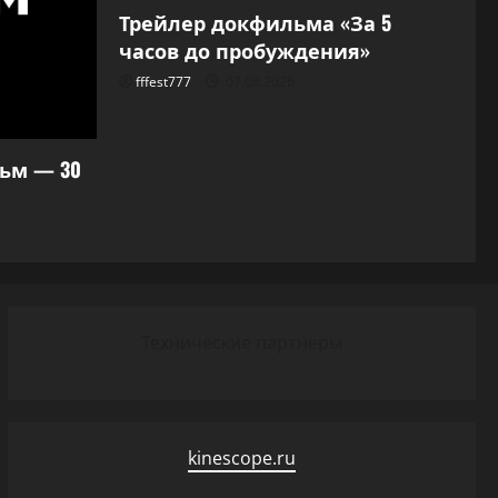
Трейлер докфильма «За 5
часов до пробуждения»
fffest777
07.08.2026
ьм — 30
Технические партнеры
kinescope.ru