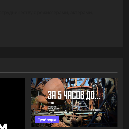
отрудничеству с режиссерами, актерами,
Трейлеры