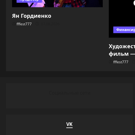
Ян Гордиенко
fffest777
07.08.2026
Финанси
Художес
фильм — 
fffest777
Социальные сети
VK