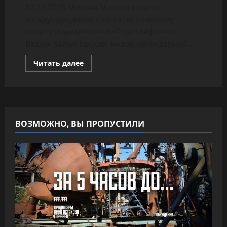
12.12.2025 Москва Мастер спорта
международного класса по силовому
спорту в дисциплине «Стритлифтинг»
Вадим Балык бросил вызов легендарной...
Прочитать
Читать далее
больше
о
Вадим
Балык
бросил
вызов
Люберам
ВОЗМОЖНО, ВЫ ПРОПУСТИЛИ