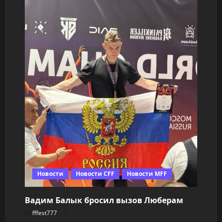
кино
Новости
Новости CFF
Новости MFF
Вадим Балык бросил вызов Люберам
fffest777
12.12.2025