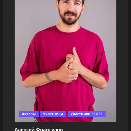
Актеры
Участники
Участники SFOFF
Алексей Франгулов