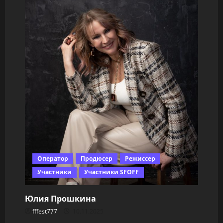
Оператор
Продюсер
Режиссер
Участники
Участники SFOFF
Юлия Прошкина
fffest777
10.11.2025