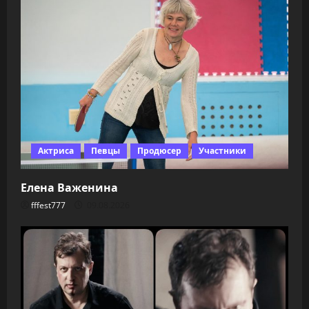
Актриса
Певцы
Продюсер
Участники
Елена Важенина
fffest777
09.08.2026