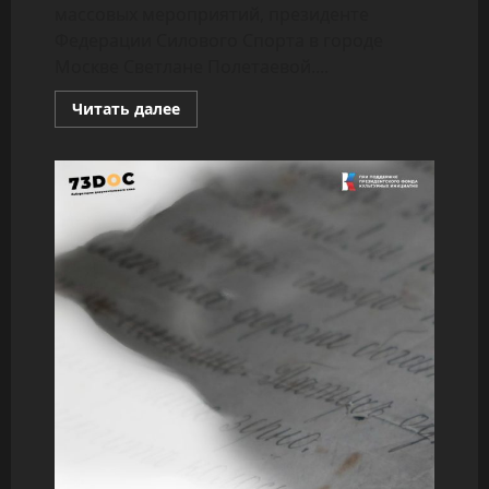
массовых мероприятий, президенте
Федерации Силового Спорта в городе
Москве Светлане Полетаевой....
Прочитать
Читать далее
больше
о
Светлана
Полетаева
—
Звезда
Силового
Спорта