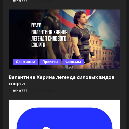
fffest777
05.08.2026
Докфильм
Проекты
Фильмы
Валентина Харина легенда силовых видов
спорта
fffest777
05.08.2026