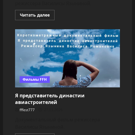
режиссера Василисы Языниной.
Прочитать
Читать далее
больше
о
Форум
глазами
зумеров
Фильмы FFH
Я представитель династии
авиастроителей
fffest777
27.03.2026
Документальный фильм режиссера
Василисы Языниной.