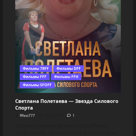
Фильмы 7ЯFF
Фильмы DFF
Фильмы FFF
Фильмы FFH
Фильмы SFOFF
Светлана Полетаева — Звезда Силового
Спорта
fffest777
09.01.2026
1
Документальный фильм о российской
спортсменке, организаторе физкультурно-