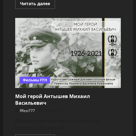
Прочитать
Читать далее
больше
о
Я
представитель
династии
авиастроителей
Фильмы FFH
Мой герой Антышев Михаил
Васильевич
fffest777
27.03.2026
Документальный фильм режиссера
Василисы Языниной.