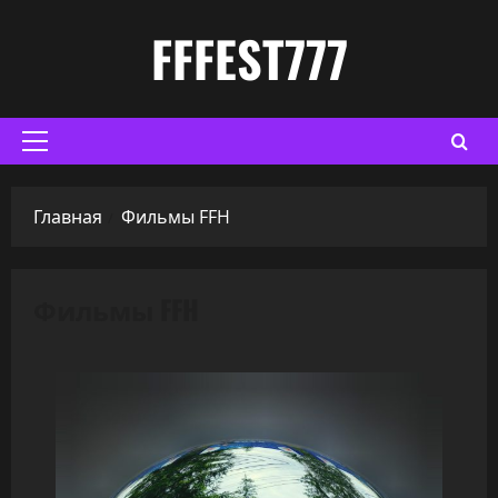
Перейти
FFFEST777
к
содержимому
Основное
меню
Главная
Фильмы FFH
Фильмы FFH