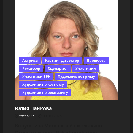
Актриса
Кастинг директор
Продюсер
Режиссер
Сценарист
Участники
Участники FFH
Художник по гриму
Художник по костюму
Художник по реквизиту
Юлия Панкова
fffest777
11.10.2025
Выпускница Московской школы кино.
Основательница Flyliart production.