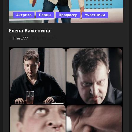
Актриса
Певцы
Продюсер
Участники
Елена Важенина
fffest777
09.08.2026