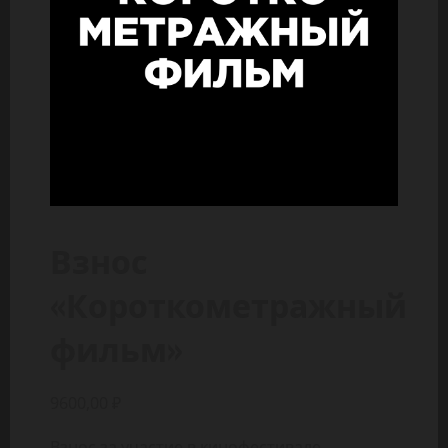
Взнос
«Короткометражный
фильм»
9600,00
₽
Взнос за участие в кинофестивале