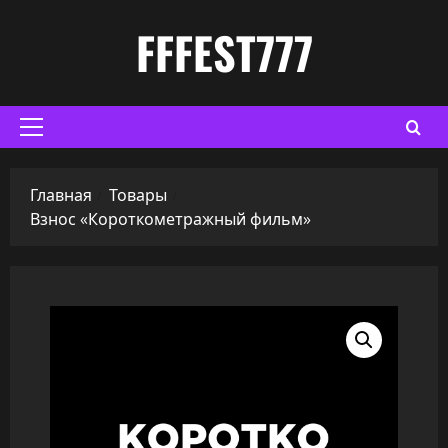
Перейти
FFFEST777
к
содержимому
Основное
меню
Главная
Товары
Взнос «Короткометражный фильм»