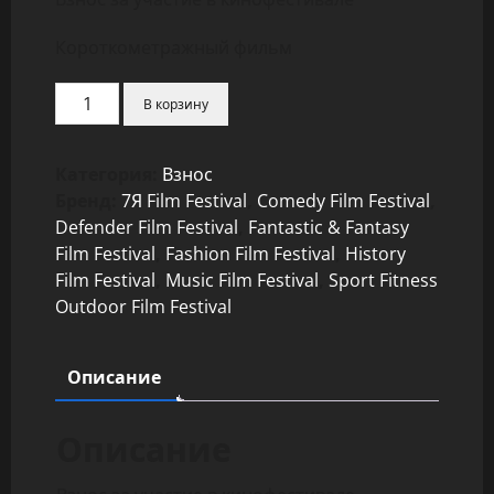
Короткометражный фильм
Количество
В корзину
товара
Взнос
"Короткометражный
Категория:
Взнос
фильм"
Бренд:
7Я Film Festival
,
Comedy Film Festival
,
Defender Film Festival
,
Fantastic & Fantasy
Film Festival
,
Fashion Film Festival
,
History
Film Festival
,
Music Film Festival
,
Sport Fitness
Outdoor Film Festival
Описание
Описание