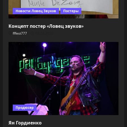
Новости Ловец Звуков
Постеры
Концепт постер «Ловец звуков»
fffest777
08.08.2026
Продюсер
Ян Гордиенко